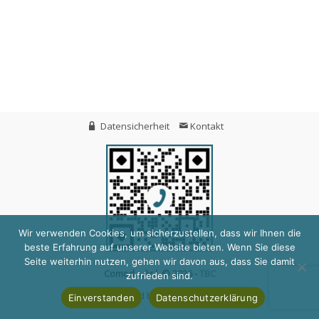
Datensicherheit
Kontakt
Wir verwenden Cookies, um sicherzustellen, dass wir Ihnen die
beste Erfahrung auf unserer Website bieten. Wenn Sie diese
Seite weiterhin nutzen, gehen wir davon aus, dass Sie damit
Comod s.àr.l. © 2026 -
TBC
zufrieden sind.
Protected by
ReCaptcha
Einverstanden
Datenschutzerklärung